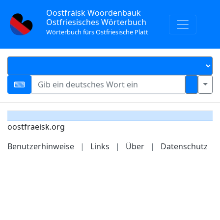
Oostfräisk Woordenbauk
Ostfriesisches Wörterbuch
Wörterbuch fürs Ostfriesische Platt
oostfraeisk.org
Benutzerhinweise
|
Links
|
Über
|
Datenschutz