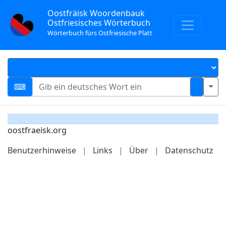
Oostfräisk Woordenbauk
Ostfriesisches Wörterbuch
Wörterbuch fürs Ostfriesische Platt
oostfraeisk.org
Benutzerhinweise
|
Links
|
Über
|
Datenschutz