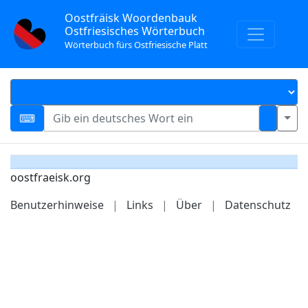
Oostfräisk Woordenbauk
Ostfriesisches Wörterbuch
Wörterbuch fürs Ostfriesische Platt
oostfraeisk.org
Benutzerhinweise
|
Links
|
Über
|
Datenschutz