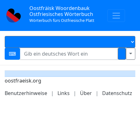
Oostfräisk Woordenbauk
Ostfriesisches Wörterbuch
Wörterbuch fürs Ostfriesische Platt
oostfraeisk.org
Benutzerhinweise
|
Links
|
Über
|
Datenschutz