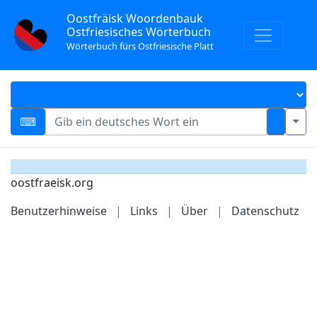
Oostfräisk Woordenbauk
Ostfriesisches Wörterbuch
Wörterbuch fürs Ostfriesische Platt
oostfraeisk.org
Benutzerhinweise
|
Links
|
Über
|
Datenschutz