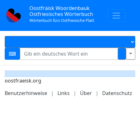
Oostfräisk Woordenbauk
Ostfriesisches Wörterbuch
Wörterbuch fürs Ostfriesische Platt
oostfraeisk.org
Benutzerhinweise
|
Links
|
Über
|
Datenschutz