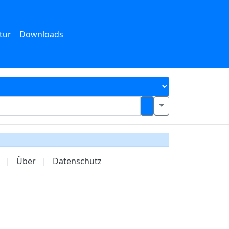
tur
Downloads
|
Über
|
Datenschutz