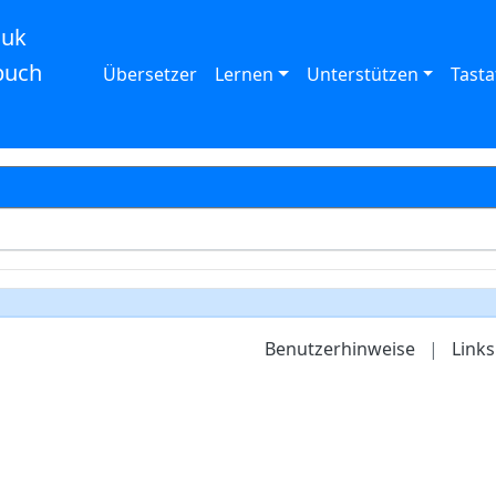
auk
buch
Übersetzer
Lernen
Unterstützen
Tasta
Benutzerhinweise
|
Links