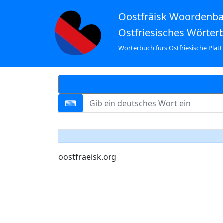
Oostfräisk Woordenb
Ostfriesisches Wörter
Wörterbuch fürs Ostfriesische Platt
oostfraeisk.org