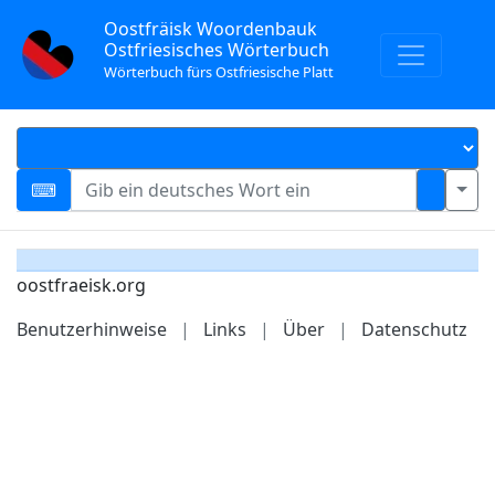
Oostfräisk Woordenbauk
Ostfriesisches Wörterbuch
Wörterbuch fürs Ostfriesische Platt
oostfraeisk.org
Benutzerhinweise
|
Links
|
Über
|
Datenschutz