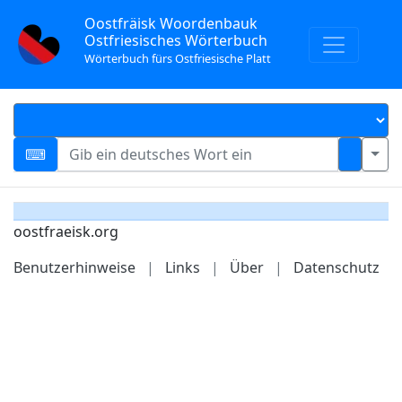
Oostfräisk Woordenbauk
Ostfriesisches Wörterbuch
Wörterbuch fürs Ostfriesische Platt
oostfraeisk.org
Benutzerhinweise
|
Links
|
Über
|
Datenschutz