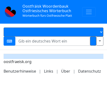
Oostfräisk Woordenbauk
Ostfriesisches Wörterbuch
Wörterbuch fürs Ostfriesische Platt
oostfraeisk.org
Benutzerhinweise
|
Links
|
Über
|
Datenschutz