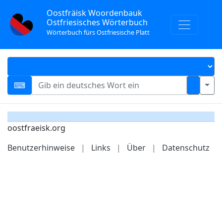
Oostfräisk Woordenbauk
Ostfriesisches Wörterbuch
Wörterbuch fürs Ostfriesische Platt
oostfraeisk.org
Benutzerhinweise
|
Links
|
Über
|
Datenschutz