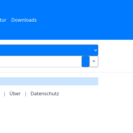
tur
Downloads
|
Über
|
Datenschutz