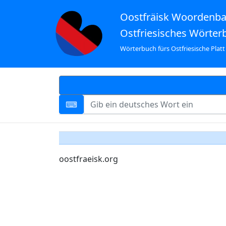
Oostfräisk Woordenb
Ostfriesisches Wörter
Wörterbuch fürs Ostfriesische Platt
oostfraeisk.org