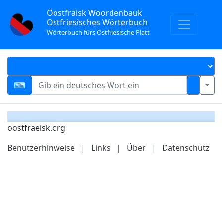
Oostfräisk Woordenbauk
Ostfriesisches Wörterbuch
Wörterbuch fürs Ostfriesische Platt
oostfraeisk.org
Benutzerhinweise
|
Links
|
Über
|
Datenschutz