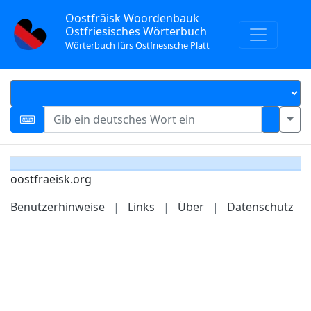
Oostfräisk Woordenbauk
Ostfriesisches Wörterbuch
Wörterbuch fürs Ostfriesische Platt
oostfraeisk.org
Benutzerhinweise
|
Links
|
Über
|
Datenschutz