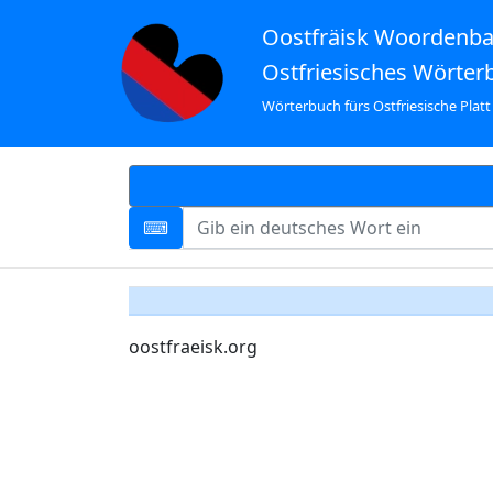
Oostfräisk Woordenb
Ostfriesisches Wörter
Wörterbuch fürs Ostfriesische Platt
oostfraeisk.org