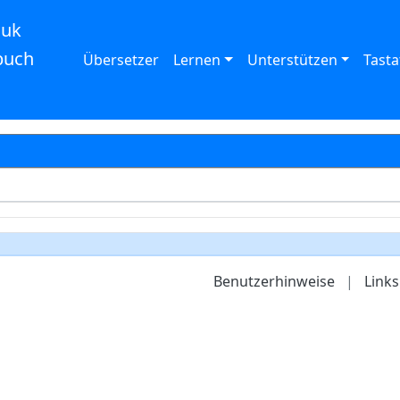
auk
buch
Übersetzer
Lernen
Unterstützen
Tasta
Benutzerhinweise
|
Links