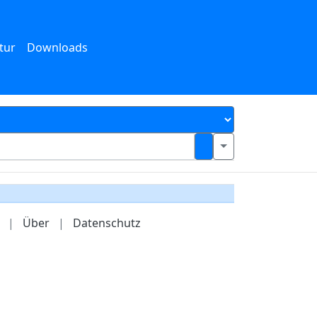
tur
Downloads
|
Über
|
Datenschutz