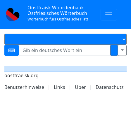
Oostfräisk Woordenbauk
Ostfriesisches Wörterbuch
Wörterbuch fürs Ostfriesische Platt
oostfraeisk.org
Benutzerhinweise
|
Links
|
Über
|
Datenschutz