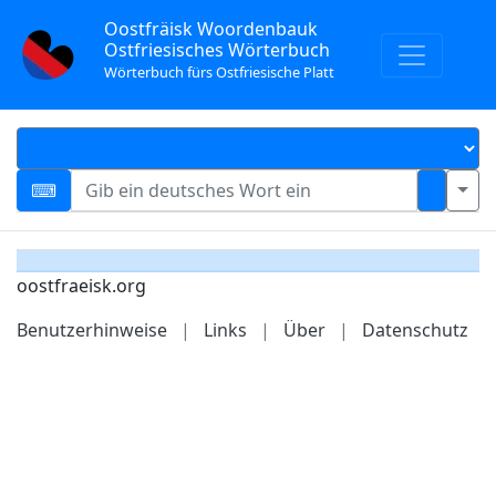
Oostfräisk Woordenbauk
Ostfriesisches Wörterbuch
Wörterbuch fürs Ostfriesische Platt
oostfraeisk.org
Benutzerhinweise
|
Links
|
Über
|
Datenschutz