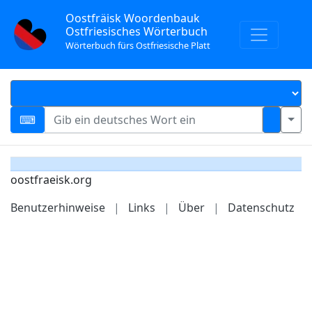
Oostfräisk Woordenbauk
Ostfriesisches Wörterbuch
Wörterbuch fürs Ostfriesische Platt
oostfraeisk.org
Benutzerhinweise
|
Links
|
Über
|
Datenschutz