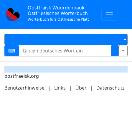
Oostfräisk Woordenbauk
Ostfriesisches Wörterbuch
Wörterbuch fürs Ostfriesische Platt
oostfraeisk.org
Benutzerhinweise
|
Links
|
Über
|
Datenschutz