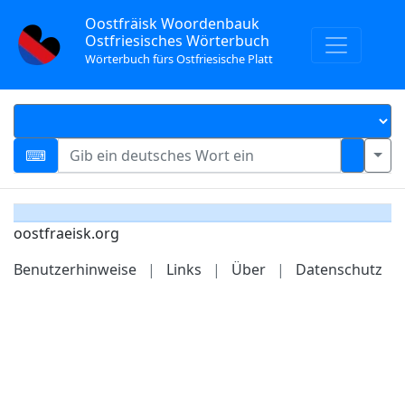
Oostfräisk Woordenbauk
Ostfriesisches Wörterbuch
Wörterbuch fürs Ostfriesische Platt
oostfraeisk.org
Benutzerhinweise
|
Links
|
Über
|
Datenschutz