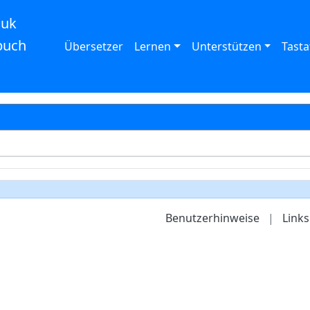
auk
buch
Übersetzer
Lernen
Unterstützen
Tasta
Benutzerhinweise
|
Links