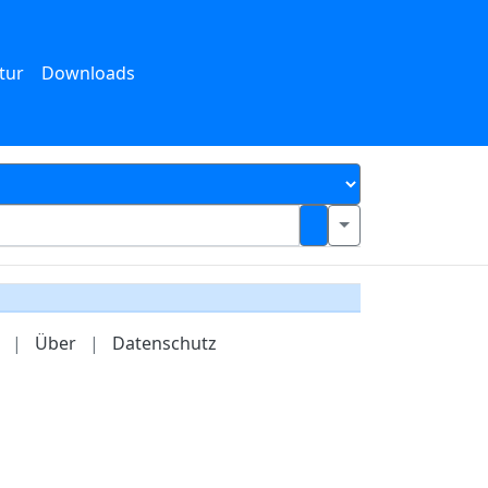
tur
Downloads
|
Über
|
Datenschutz