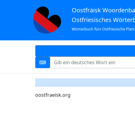
Oostfräisk Woordenb
Ostfriesisches Wörter
Wörterbuch fürs Ostfriesische Platt
oostfraeisk.org