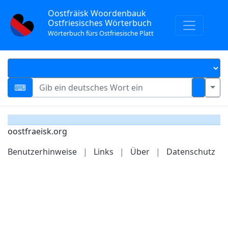
Oostfräisk Woordenbauk
Ostfriesisches Wörterbuch
Wörterbuch fürs Ostfriesische Platt
oostfraeisk.org
Benutzerhinweise
|
Links
|
Über
|
Datenschutz