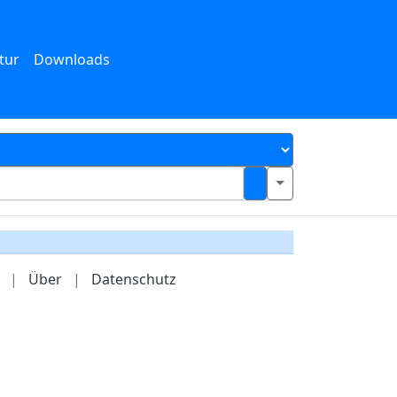
tur
Downloads
|
Über
|
Datenschutz