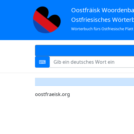
Oostfräisk Woordenb
Ostfriesisches Wörter
Wörterbuch fürs Ostfriesische Platt
oostfraeisk.org