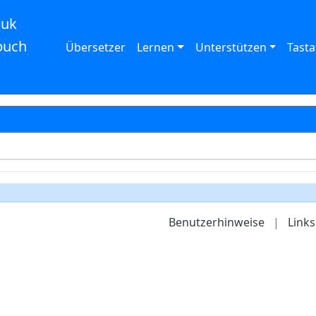
auk
buch
Übersetzer
Lernen
Unterstützen
Tasta
Benutzerhinweise
|
Links