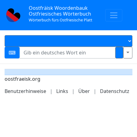
Oostfräisk Woordenbauk
Ostfriesisches Wörterbuch
Wörterbuch fürs Ostfriesische Platt
oostfraeisk.org
Benutzerhinweise
|
Links
|
Über
|
Datenschutz