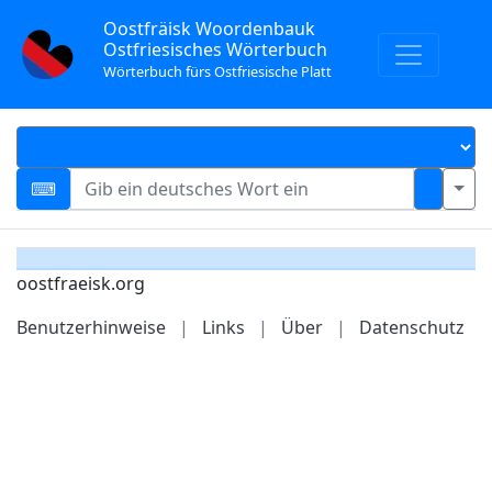
Oostfräisk Woordenbauk
Ostfriesisches Wörterbuch
Wörterbuch fürs Ostfriesische Platt
oostfraeisk.org
Benutzerhinweise
|
Links
|
Über
|
Datenschutz