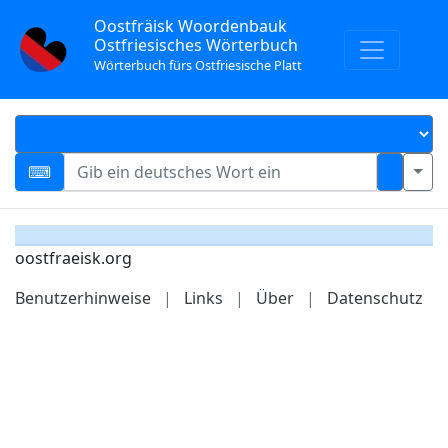
Oostfräisk Woordenbauk
Ostfriesisches Wörterbuch
Wörterbuch fürs Ostfriesische Platt
oostfraeisk.org
Benutzerhinweise
|
Links
|
Über
|
Datenschutz