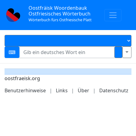
Oostfräisk Woordenbauk
Ostfriesisches Wörterbuch
Wörterbuch fürs Ostfriesische Platt
oostfraeisk.org
Benutzerhinweise
|
Links
|
Über
|
Datenschutz