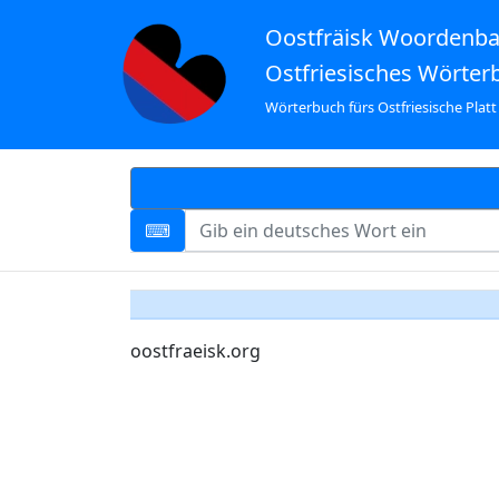
Oostfräisk Woordenb
Ostfriesisches Wörter
Wörterbuch fürs Ostfriesische Platt
oostfraeisk.org