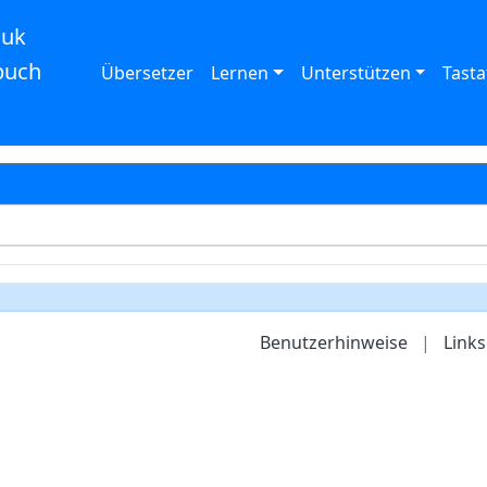
auk
buch
Übersetzer
Lernen
Unterstützen
Tasta
Benutzerhinweise
|
Links