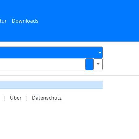
tur
Downloads
|
Über
|
Datenschutz