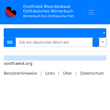
Oostfräisk Woordenbauk
Ostfriesisches Wörterbuch
Wörterbuch fürs Ostfriesische Platt
oostfraeisk.org
Benutzerhinweise
|
Links
|
Über
|
Datenschutz