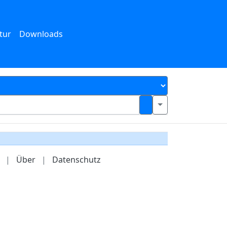
tur
Downloads
|
Über
|
Datenschutz