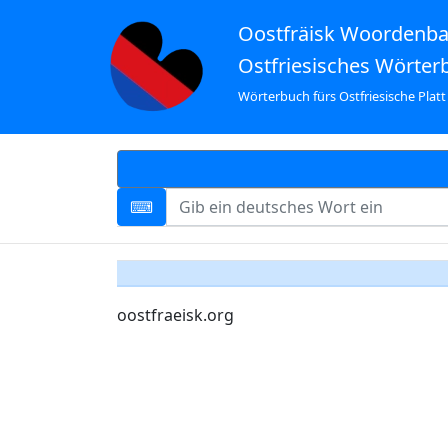
Oostfräisk Woordenb
Ostfriesisches Wörter
Wörterbuch fürs Ostfriesische Platt
oostfraeisk.org