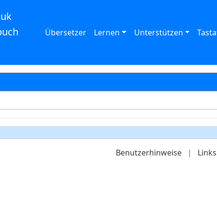
auk
buch
Übersetzer
Lernen
Unterstützen
Tasta
Benutzerhinweise
|
Links