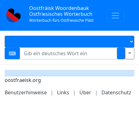
Oostfräisk Woordenbauk
Ostfriesisches Wörterbuch
Wörterbuch fürs Ostfriesische Platt
oostfraeisk.org
Benutzerhinweise
|
Links
|
Über
|
Datenschutz