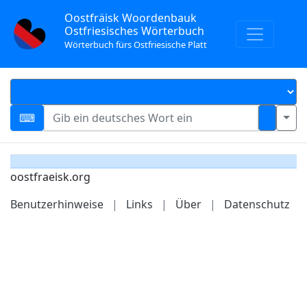
Oostfräisk Woordenbauk
Ostfriesisches Wörterbuch
Wörterbuch fürs Ostfriesische Platt
oostfraeisk.org
Benutzerhinweise
|
Links
|
Über
|
Datenschutz