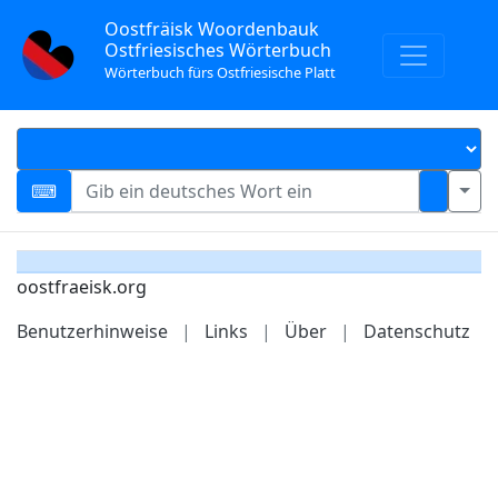
Oostfräisk Woordenbauk
Ostfriesisches Wörterbuch
Wörterbuch fürs Ostfriesische Platt
oostfraeisk.org
Benutzerhinweise
|
Links
|
Über
|
Datenschutz