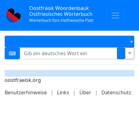
Oostfräisk Woordenbauk
Ostfriesisches Wörterbuch
Wörterbuch fürs Ostfriesische Platt
oostfraeisk.org
Benutzerhinweise
|
Links
|
Über
|
Datenschutz