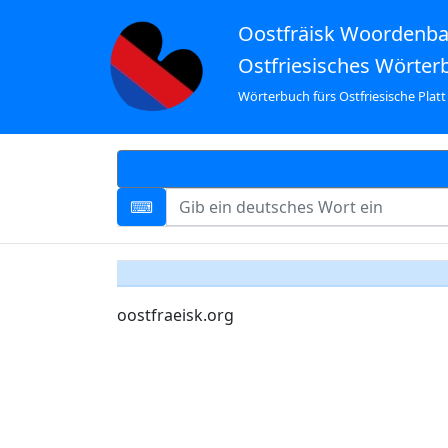
Oostfräisk Woordenb
Ostfriesisches Wörter
Wörterbuch fürs Ostfriesische Platt
oostfraeisk.org