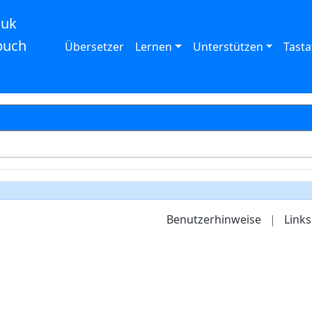
auk
buch
Übersetzer
Lernen
Unterstützen
Tasta
Benutzerhinweise
|
Links