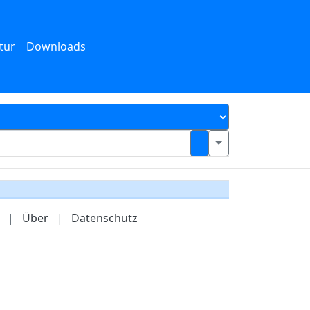
tur
Downloads
|
Über
|
Datenschutz