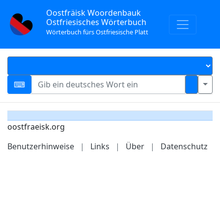
Oostfräisk Woordenbauk
Ostfriesisches Wörterbuch
Wörterbuch fürs Ostfriesische Platt
oostfraeisk.org
Benutzerhinweise
|
Links
|
Über
|
Datenschutz