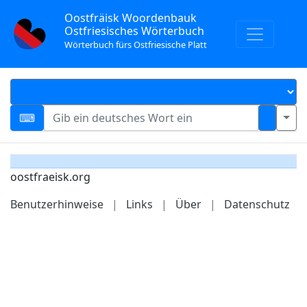
Oostfräisk Woordenbauk
Ostfriesisches Wörterbuch
Wörterbuch fürs Ostfriesische Platt
oostfraeisk.org
Benutzerhinweise
|
Links
|
Über
|
Datenschutz