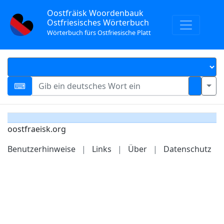
Oostfräisk Woordenbauk
Ostfriesisches Wörterbuch
Wörterbuch fürs Ostfriesische Platt
oostfraeisk.org
Benutzerhinweise
|
Links
|
Über
|
Datenschutz