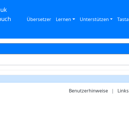
auk
buch
Übersetzer
Lernen
Unterstützen
Tasta
Benutzerhinweise
|
Links