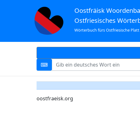
Oostfräisk Woordenb
Ostfriesisches Wörter
Wörterbuch fürs Ostfriesische Platt
oostfraeisk.org