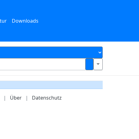
tur
Downloads
|
Über
|
Datenschutz