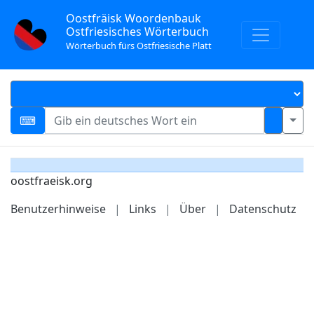
Oostfräisk Woordenbauk
Ostfriesisches Wörterbuch
Wörterbuch fürs Ostfriesische Platt
oostfraeisk.org
Benutzerhinweise
|
Links
|
Über
|
Datenschutz