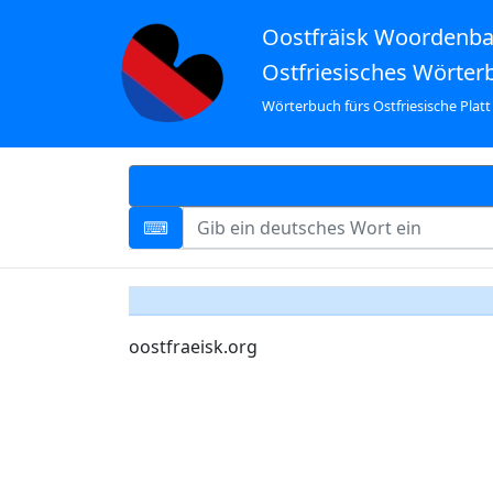
Oostfräisk Woordenb
Ostfriesisches Wörter
Wörterbuch fürs Ostfriesische Platt
oostfraeisk.org