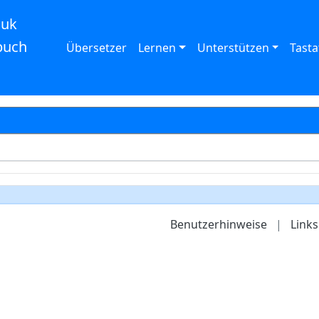
auk
buch
Übersetzer
Lernen
Unterstützen
Tasta
Benutzerhinweise
|
Links