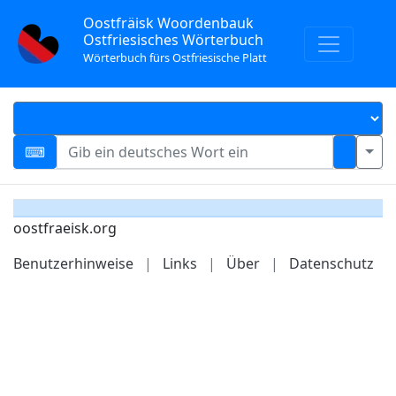
Oostfräisk Woordenbauk
Ostfriesisches Wörterbuch
Wörterbuch fürs Ostfriesische Platt
oostfraeisk.org
Benutzerhinweise
|
Links
|
Über
|
Datenschutz