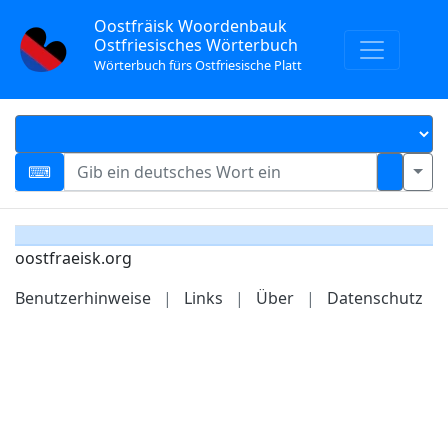
Oostfräisk Woordenbauk
Ostfriesisches Wörterbuch
Wörterbuch fürs Ostfriesische Platt
oostfraeisk.org
Benutzerhinweise
|
Links
|
Über
|
Datenschutz