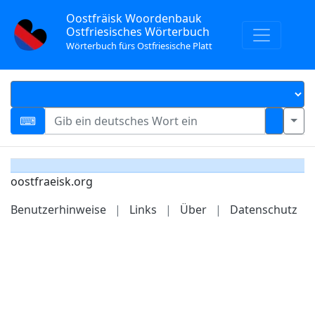
Oostfräisk Woordenbauk
Ostfriesisches Wörterbuch
Wörterbuch fürs Ostfriesische Platt
oostfraeisk.org
Benutzerhinweise
|
Links
|
Über
|
Datenschutz