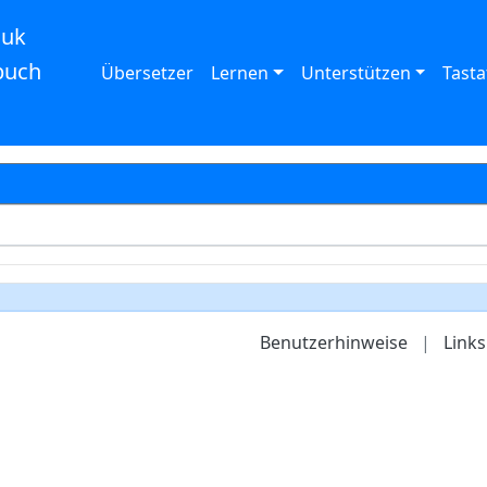
auk
buch
Übersetzer
Lernen
Unterstützen
Tasta
Benutzerhinweise
|
Links