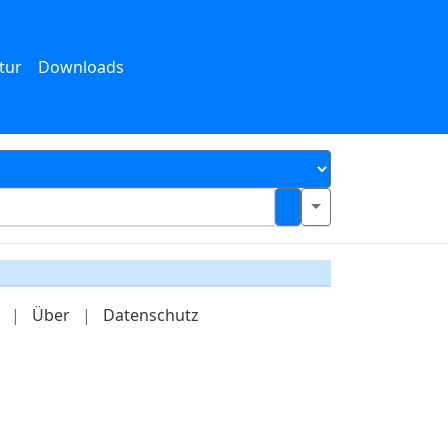
tur
Downloads
|
Über
|
Datenschutz