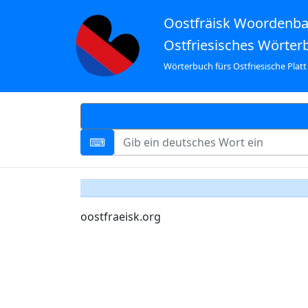
Oostfräisk Woordenb
Ostfriesisches Wörter
Wörterbuch fürs Ostfriesische Platt
oostfraeisk.org