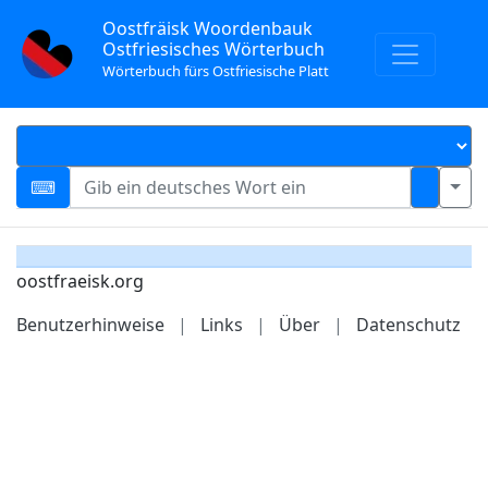
Oostfräisk Woordenbauk
Ostfriesisches Wörterbuch
Wörterbuch fürs Ostfriesische Platt
oostfraeisk.org
Benutzerhinweise
|
Links
|
Über
|
Datenschutz