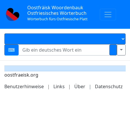
Oostfräisk Woordenbauk
Ostfriesisches Wörterbuch
Wörterbuch fürs Ostfriesische Platt
oostfraeisk.org
Benutzerhinweise
|
Links
|
Über
|
Datenschutz