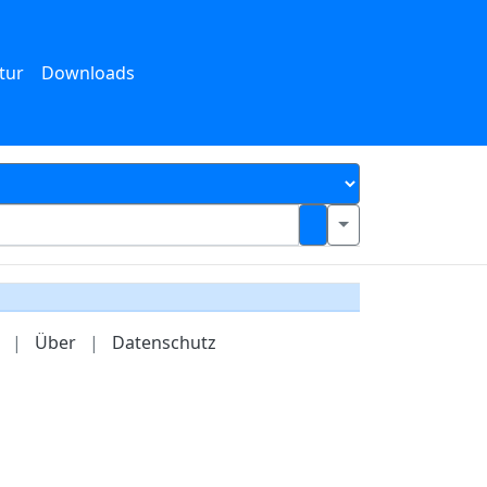
tur
Downloads
|
Über
|
Datenschutz