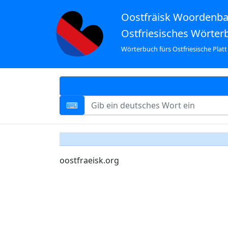
Oostfräisk Woordenb
Ostfriesisches Wörter
Wörterbuch fürs Ostfriesische Platt
oostfraeisk.org