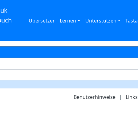
auk
buch
Übersetzer
Lernen
Unterstützen
Tasta
Benutzerhinweise
|
Links