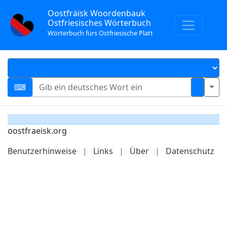
Oostfräisk Woordenbauk
Ostfriesisches Wörterbuch
Wörterbuch fürs Ostfriesische Platt
oostfraeisk.org
Benutzerhinweise
|
Links
|
Über
|
Datenschutz