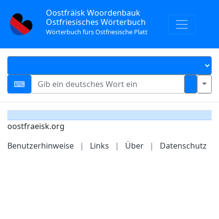
Oostfräisk Woordenbauk
Ostfriesisches Wörterbuch
Wörterbuch fürs Ostfriesische Platt
oostfraeisk.org
Benutzerhinweise
|
Links
|
Über
|
Datenschutz